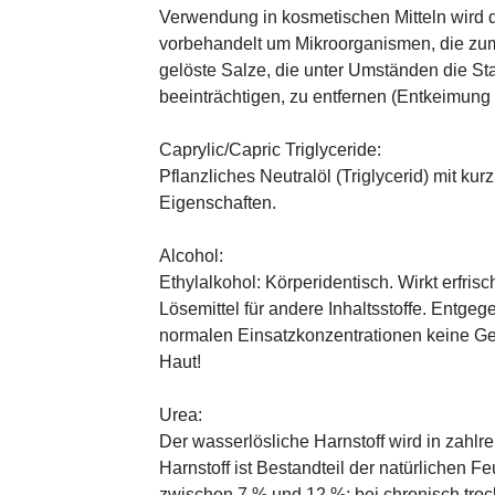
Verwendung in kosmetischen Mitteln wird d
vorbehandelt um Mikroorganismen, die zum
gelöste Salze, die unter Umständen die St
beeinträchtigen, zu entfernen (Entkeimung
Caprylic/Capric Triglyceride:
Pflanzliches Neutralöl (Triglycerid) mit kur
Eigenschaften.
Alcohol:
Ethylalkohol: Körperidentisch. Wirkt erfrisc
Lösemittel für andere Inhaltsstoffe. Entg
normalen Einsatzkonzentrationen keine Ge
Haut!
Urea:
Der wasserlösliche Harnstoff wird in zahlr
Harnstoff ist Bestandteil der natürlichen F
zwischen 7 % und 12 %; bei chronisch trock