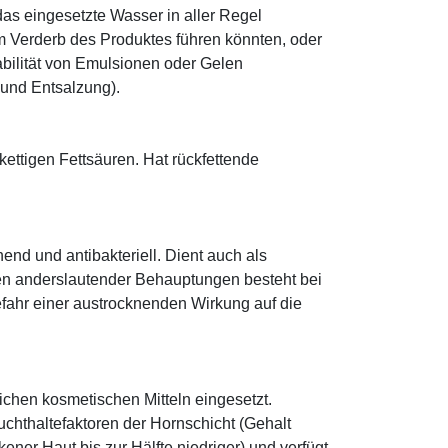
as eingesetzte Wasser in aller Regel
 Verderb des Produktes führen könnten, oder
abilität von Emulsionen oder Gelen
 und Entsalzung).
zkettigen Fettsäuren. Hat rückfettende
hend und antibakteriell. Dient auch als
egen anderslautender Behauptungen besteht bei
fahr einer austrocknenden Wirkung auf die
eichen kosmetischen Mitteln eingesetzt.
euchthaltefaktoren der Hornschicht (Gehalt
ener Haut bis zur Hälfte niedriger) und verfügt