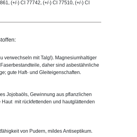
861, (+/-) CI 77742, (+/-) CI 77510, (+/-) CI
toffen:
zu verwechseln mit Talg!). Magnesiumhaltiger
e Faserbestandteile, daher sind asbestähnliche
; gute Haft- und Gleiteigenschaften.
es Jojobaöls, Gewinnung aus pflanzlichen
e Haut mit rückfettenden und hautglättenden
tfähigkeit von Pudern, mildes Antiseptikum.