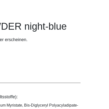
ER night-blue
er erscheinen.
tsstoffe):
ium Myristate, Bis-Diglyceryl Polyacyladipate-